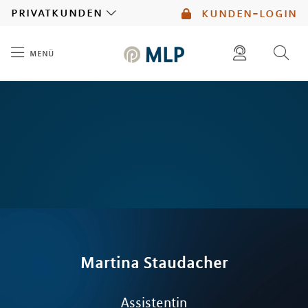
MLP
privatkunden
kunden-login
menü
Inhalt
diese website durchsuchen
mlp berater finden
Martina
Staudacher
Assistentin