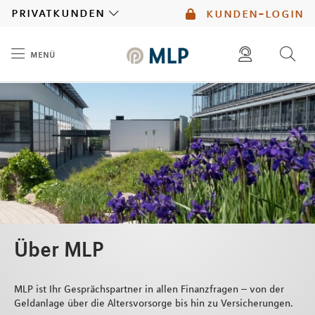
MLP
privatkunden
kunden-login
menü
Inhalt
diese website durchsuchen
mlp berater finden
Über MLP
MLP ist Ihr Gesprächspartner in allen Finanzfragen – von der
Geldanlage über die Altersvorsorge bis hin zu Versicherungen.