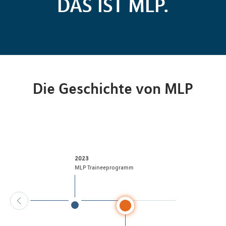
DAS IST MLP.
Die Geschichte von MLP
2023
ppe
MLP Traineeprogramm