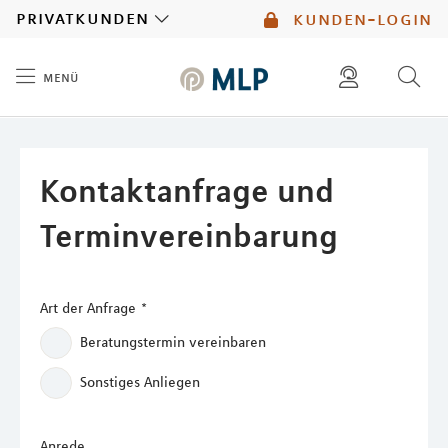
MLP
privatkunden
kunden-login
menü
Inhalt
diese website durchsuchen
mlp berater finden
Kontaktanfrage und
Terminvereinbarung
Art der Anfrage
*
Beratungstermin vereinbaren
Sonstiges Anliegen
Anrede