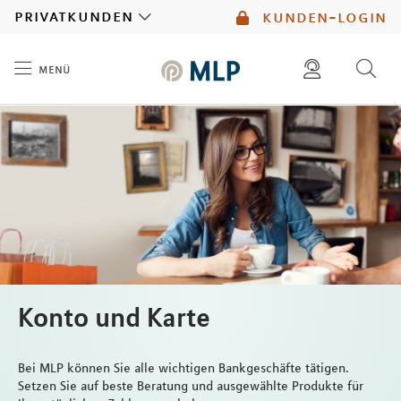
MLP
privatkunden
kunden-login
menü
Inhalt
diese website durchsuchen
mlp berater finden
Konto und Karte
Bei MLP können Sie alle wichtigen Bankgeschäfte tätigen.
Setzen Sie auf beste Beratung und ausgewählte Produkte für