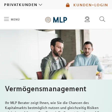
MLP
privatkunden
kunden-login
menü
Inhalt
diese website durchsuchen
mlp berater finden
Vermögensmanagement
Ihr MLP Berater zeigt Ihnen, wie Sie die Chancen des
Kapitalmarkts bestmöglich nutzen und gleichzeitig Risiken