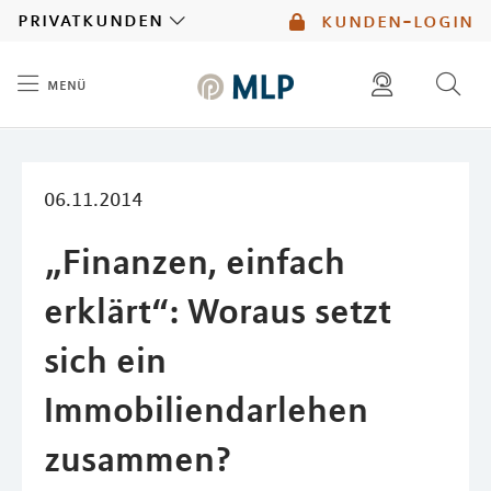
MLP
privatkunden
kunden-login
menü
Inhalt
diese website durchsuchen
mlp berater finden
06.11.2014
„Finanzen, einfach
erklärt“: Woraus setzt
sich ein
Immobiliendarlehen
zusammen?