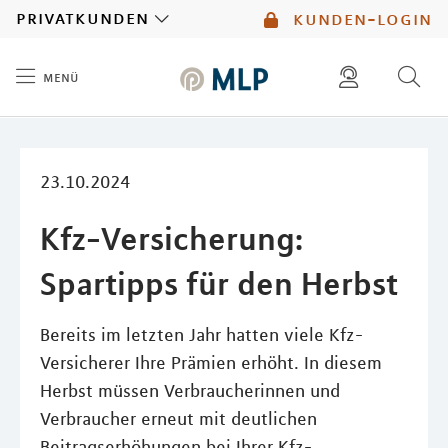
MLP
privatkunden
kunden-login
menü
Inhalt
diese website durchsuchen
mlp berater finden
23.10.2024
Kfz-Versicherung:
Spartipps für den Herbst
Bereits im letzten Jahr hatten viele Kfz-
Versicherer Ihre Prämien erhöht. In diesem
Herbst müssen Verbraucherinnen und
Verbraucher erneut mit deutlichen
Beitragserhöhungen bei Ihrer Kfz-